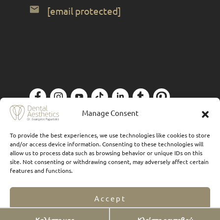
[email protected]
Manage Consent
Πολιτική Απορρήτου
| Designed by
Forthright
To provide the best experiences, we use technologies like cookies to store
and/or access device information. Consenting to these technologies will
allow us to process data such as browsing behavior or unique IDs on this
site. Not consenting or withdrawing consent, may adversely affect certain
features and functions.
Accept