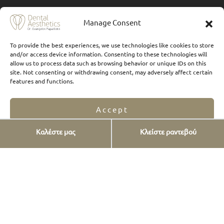
Manage Consent
To provide the best experiences, we use technologies like cookies to store
and/or access device information. Consenting to these technologies will
allow us to process data such as browsing behavior or unique IDs on this
site. Not consenting or withdrawing consent, may adversely affect certain
features and functions.
Υπηρεσίες
Accept
Εμφυτεύματα
Καλέστε μας
Κλείστε ραντεβού
Όψεις πορσελάνης
Opt-out preferences
Privacy Statement
Όψεις ρητίνης
Προσθετική δοντιών
FAQs
Επένθετα και Υπερένθετα
Λεύκανση δοντιών