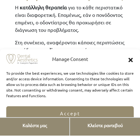
Η
κατάλληλη θεραπεία
για το κάθε περιστατικό
είναι διαφορετική. Επομένως, εάν ο πονόδοντος
επιμένει, ο οδοντίατρος θα προχωρήσει σε
διάγνωση του προβλήματος.
Στη συνέχεια, αναφέρονται κάποιες περιπτώσεις
πονόδοντου μαζί με τις προτεινόμενες
θεραπείες:
Manage Consent
Τερηδόνα
: καθαρισμός δοντιών,
To provide the best experiences, we use technologies like cookies to store
σφράγισμα, αντιβιοτικό
and/or access device information. Consenting to these technologies will
Απόστημα
: αντιβιοτικά, καθαρισμός
allow us to process data such as browsing behavior or unique IDs on this
site. Not consenting or withdrawing consent, may adversely affect certain
αποστήματος, ενδοδοντική θεραπεία
features and functions.
(απονεύρωση)
Κάταγμα δοντιού
: χρήση θήκης ή όψεις
Accept
πορσελάνης
Τρίξιμο ή σφίξιμο
: χρήση ειδικού νάρθηκα
Καλέστε μας
Κλείστε ραντεβού
Opt-out preferences
Privacy Statement