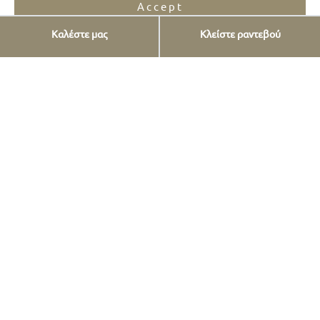
Accept
Καλέστε μας
Κλείστε ραντεβού
Opt-out preferences
Privacy Statement
Υπηρεσίες
Εμφυτεύματα
Όψεις πορσελάνης