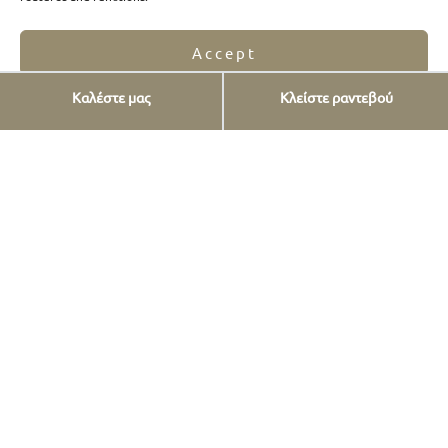
Accept
Υπηρεσίες
Καλέστε μας
Κλείστε ραντεβού
Opt-out preferences
Privacy Statement
Εμφυτεύματα
Όψεις πορσελάνης
Όψεις ρητίνης
Προσθετική δοντιών
FAQs
Επένθετα και Υπερένθετα
Λεύκανση δοντιών
Καθαρισμός δοντιών
Καινούριο χαμόγελο
Digital Smile Design – Αισθητική