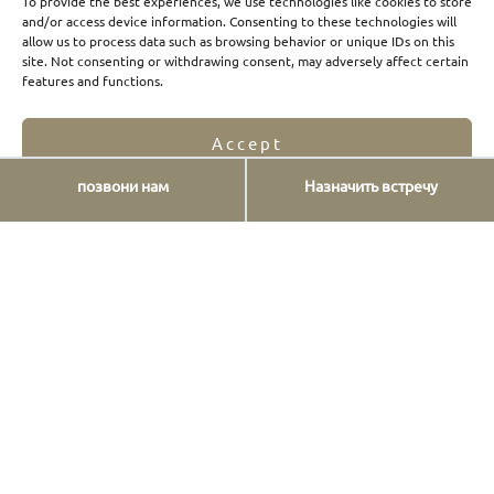
To provide the best experiences, we use technologies like cookies to store
and/or access device information. Consenting to these technologies will
allow us to process data such as browsing behavior or unique IDs on this
site. Not consenting or withdrawing consent, may adversely affect certain
features and functions.
Accept
позвони нам
Назначить встречу
Opt-out preferences
Privacy Statement
Нажмите здесь