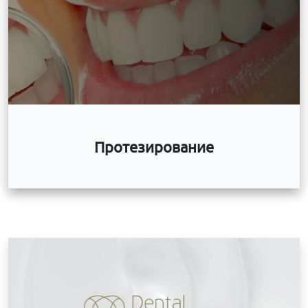
Протезирование
З