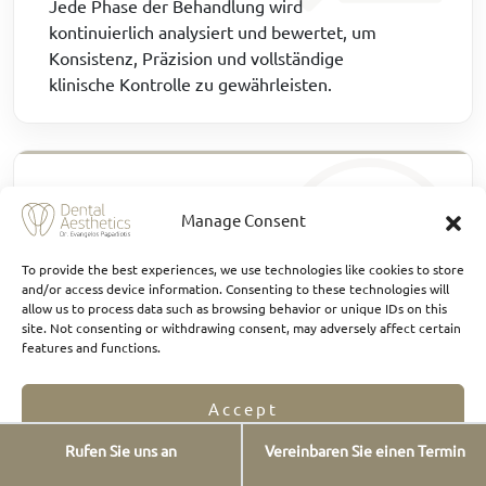
Jede Phase der Behandlung wird
kontinuierlich analysiert und bewertet, um
Konsistenz, Präzision und vollständige
klinische Kontrolle zu gewährleisten.
1 TAG
Manage Consent
One-Day Dentistry
To provide the best experiences, we use technologies like cookies to store
and/or access device information. Consenting to these technologies will
In einer großen Zahl geeigneter Fälle kann
allow us to process data such as browsing behavior or unique IDs on this
site. Not consenting or withdrawing consent, may adversely affect certain
die Behandlung nach verantwortungsvoller
features and functions.
Diagnostik und hoher klinischer
Vorhersagbarkeit innerhalb eines einzigen
Accept
Tages abgeschlossen werden.
Rufen Sie uns an
Vereinbaren Sie einen Termin
Opt-out preferences
Privacy Statement