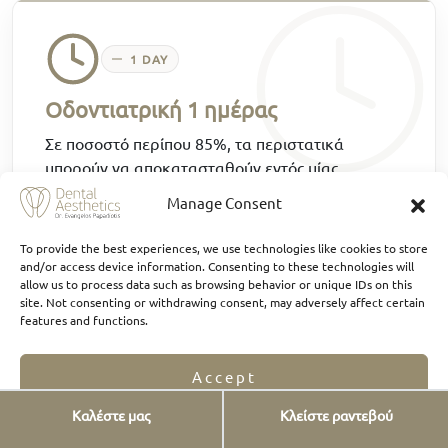
1 DAY
Οδοντιατρική 1 ημέρας
Σε ποσοστό περίπου 85%, τα περιστατικά
μπορούν να αποκατασταθούν εντός μίας
ημέρας, με υπεύθυνη διάγνωση και όταν
Manage Consent
υπάρχει επαρκής προβλεψιμότητα.
To provide the best experiences, we use technologies like cookies to store
and/or access device information. Consenting to these technologies will
allow us to process data such as browsing behavior or unique IDs on this
site. Not consenting or withdrawing consent, may adversely affect certain
features and functions.
Οι υπηρεσίες μας
Accept
Καλέστε μας
Κλείστε ραντεβού
Opt-out preferences
Privacy Statement