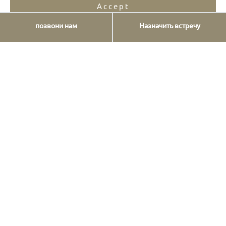
Accept
позвони нам
Назначить встречу
Opt-out preferences
Privacy Statement
Нажмите здесь