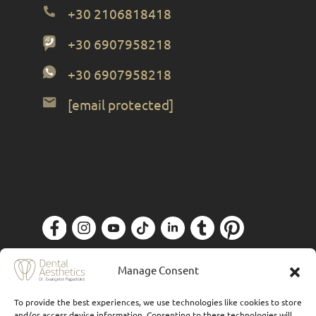
+30 2106818418
+30 6907958218
+30 6907958218
[email protected]
Политика конфиденциальности
| Designed
Manage Consent
& Powered by
Forthright
To provide the best experiences, we use technologies like cookies to store
and/or access device information. Consenting to these technologies will