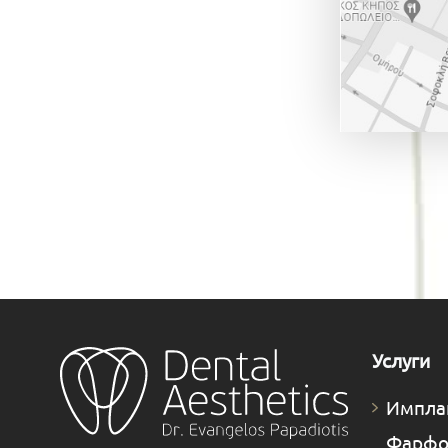
Услуги
Импла
Фарфо