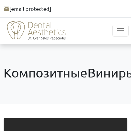
[email protected]
КомпозитныеВинир