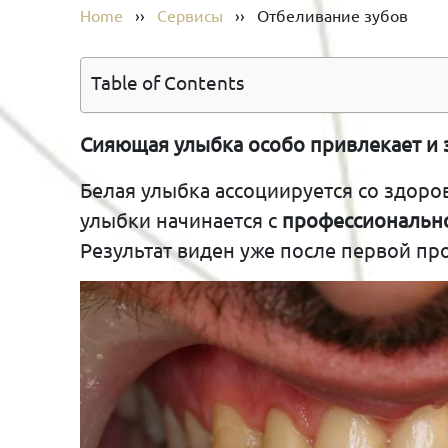
Home
››
Сервисы
››
Отбеливание зубов
Table of Contents
Сияющая улыбка особо привлекает и 
Белая улыбка ассоциируется со здор
улыбки начинается с
профессионально
Результат виден уже после первой про