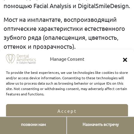
помощью Facial Analysis и DigitalSmileDesign.
Мост на имплантате, воспроизводящий
оптические характеристики естественного
зубного ряда (опалесценция, цветность,
оттенок и прозрачность).
Manage Consent
Слегка выступающий протез на имплантате
обеспечивает лучшую поддержку губ. От
To provide the best experiences, we use technologies like cookies to store
самого начального этапа установки
and/or access device information. Consenting to these technologies will
allow us to process data such as browsing behavior or unique IDs on this
имплантата до установки окончательной
site. Not consenting or withdrawing consent, may adversely affect certain
features and functions.
реставрации все методы лечения основаны
на фактических данных, а систематический
Accept
рабочий процесс соблюдается для
обеспечения превосходных результатов.
позвони нам
Назначить встречу
Opt-out preferences
Privacy Statement