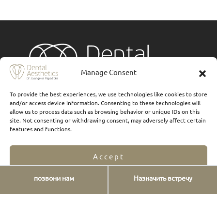
Manage Consent
To provide the best experiences, we use technologies like cookies to store
and/or access device information. Consenting to these technologies will
Услуги
allow us to process data such as browsing behavior or unique IDs on this
site. Not consenting or withdrawing consent, may adversely affect certain
features and functions.
Имплантаты
Фарфоровые виниры
Accept
Виниры из смолы
позвони нам
Назначить встречу
Opt-out preferences
Privacy Statement
Протезирование
ЧДВ