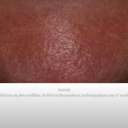
Αρχική
ντια της άνω γνάθου. Τα δόντια θεωρούνται μη διατηρήσιμα και γι’ αυτό