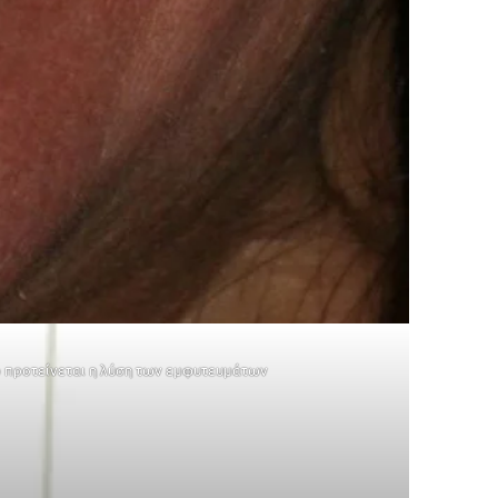
 προτείνεται η λύση των
εμφυτευμάτων