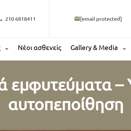
210 6818411
[email protected]
ς
Νέοι ασθενείς
Gallery & Media
ά εμφυτεύματα – Υ
αυτοπεποίθηση