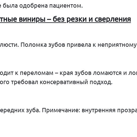
е была одобрена пациентом.
тные
виниры
–
без
резки
и
сверления
елюсти. Поломка зубов привела к неприятному
дит к переломам – края зубов ломаются и лом
того требовал консервативный подход.
передних зуба. Примечание: внутренняя проз