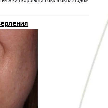
нтическая коррекция была бы методом
верления