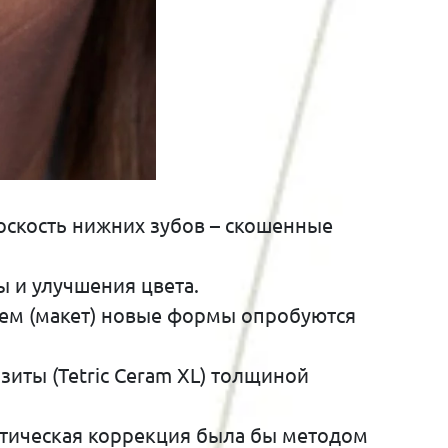
скость нижних зубов – скошенные
 и улучшения цвета.
нием (макет) новые формы опробуются
иты (Tetric Ceram XL) толщиной
нтическая коррекция была бы методом