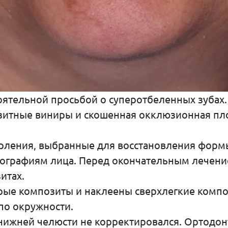
оятельной просьбой о суперотбеленных зубах.
зитные виниры и скошенная окклюзионная пло
рления, выбранные для восстановления формы
фотографиям лица. Перед окончательным лече
итах.
ые композиты и наклеены сверхлегкие композ
по окружности.
нижней челюсти не корректировался. Ортодо