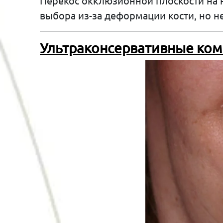
Перекос окклюзионной плоскости на 
выбора из-за деформации кости, но н
Ультраконсервативные ком