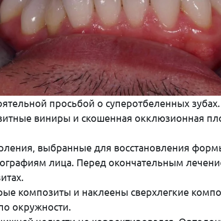
оятельной просьбой о суперотбеленных зубах.
зитные виниры и скошенная окклюзионная пло
рления, выбранные для восстановления формы
фотографиям лица. Перед окончательным лече
итах.
ые композиты и наклеены сверхлегкие композ
по окружности.