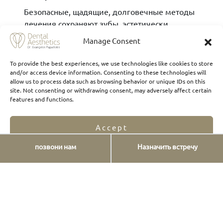
Безопасные, щадящие, долговечные методы
лечения сохраняют зубы, эстетически
улучшают улыбку и поддерживают здоровье
Manage Consent
ротовой полости.
To provide the best experiences, we use technologies like cookies to store
Когда вы в последний раз
and/or access device information. Consenting to these technologies will
пересматривали лечение?
allow us to process data such as browsing behavior or unique IDs on this
site. Not consenting or withdrawing consent, may adversely affect certain
features and functions.
Обсудите современные минимально
инвазивные решения с вашим стоматологом,
чтобы защитить свои зубы надолго.
Accept
позвони нам
Назначить встречу
Opt-out preferences
Privacy Statement
З