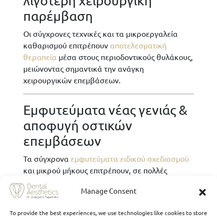
λιγότερη χειρουργική
παρέμβαση
Οι σύγχρονες τεχνικές και τα μικροεργαλεία
καθαρισμού επιτρέπουν
αποτελεσματική
θεραπεία
μέσα στους περιοδοντικούς θυλάκους,
μειώνοντας σημαντικά την ανάγκη
χειρουργικών επεμβάσεων.
Εμφυτεύματα νέας γενιάς &
αποφυγή οστικών
επεμβάσεων
Τα σύγχρονα
εμφυτεύματα ειδικού σχεδιασμού
και μικρού μήκους επιτρέπουν, σε πολλές
περιπτώσεις, την αποκατάσταση χωρίς
Manage Consent
πρόσθετες χειρουργικές διαδικασίες όπως
οστικές αναπλάσεις.
To provide the best experiences, we use technologies like cookies to store