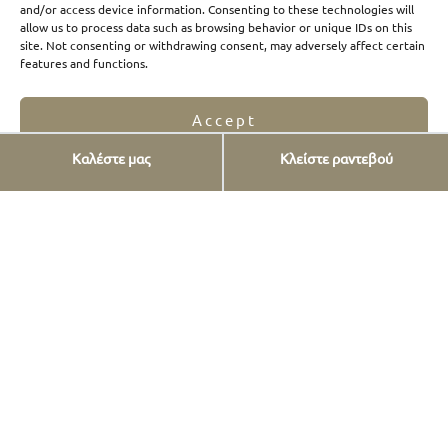
and/or access device information. Consenting to these technologies will
Αυτό σημαίνει:
allow us to process data such as browsing behavior or unique IDs on this
site. Not consenting or withdrawing consent, may adversely affect certain
λιγότερη ταλαιπωρία
features and functions.
μικρότερος χρόνος θεραπείας
ταχύτερη αποκατάσταση
Accept
Πιο ασφαλείς και συχνά πιο
Καλέστε μας
Κλείστε ραντεβού
Opt-out preferences
Privacy Statement
οικονομικές λύσεις
Οι συντηρητικές αποκαταστάσεις:
✔ προστατεύουν το φυσικό δόντι
✔ έχουν υψηλή αντοχή
✔ μειώνουν μελλοντικές θεραπείες
✔ συχνά είναι οικονομικότερες από εκτεταμένες
προσθετικές λύσεις
Συμπέρασμα