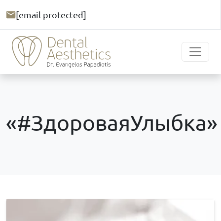
[email protected]
«#ЗдороваяУлыбка»