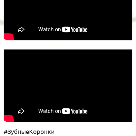
#ЗубныеКоронки