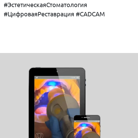
#ЭстетическаяСтоматология
#ЦифроваяРеставрация #CADCAM