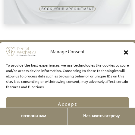
О нас сказали
Manage Consent
To provide the best experiences, we use technologies like cookies to store
and/or access device information. Consenting to these technologies will
allow us to process data such as browsing behavior or unique IDs on this
site. Not consenting or withdrawing consent, may adversely affect certain
features and functions.
Где нас найти
Accept
позвони нам
Назначить встречу
Opt-out preferences
Privacy Statement