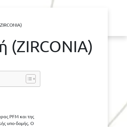
(ZIRCONIA)
ή (ZIRCONIA)
υρας PFM και της
ής υπο-δομής. Ο