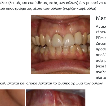
ίχλας (λεπτός και ευαίσθητος ιστός των ούλων) δεν μπορεί να
κού υποστρώματος μέσω των ούλων (γκρίζα-καφέ ούλα)
Με
Αντι
ελαττ
PFM 
Zirco
προσ
αποδί
αυξημ
(νέοι 
αναλο
πλάτο
οκαθίσταται και αποκαθίσταται το φυσικό χρώμα των ούλων