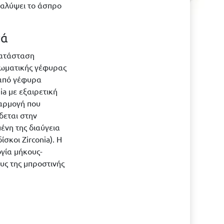
 καλύψει το άσπρο
τά
κατάσταση
ωματικής γέφυρας
από γέφυρα
nia με εξαιρετική
αρμογή που
δεται στην
ένη της διαύγεια
δίσκοι Zirconia). Η
γία μήκους-
υς της μπροστινής