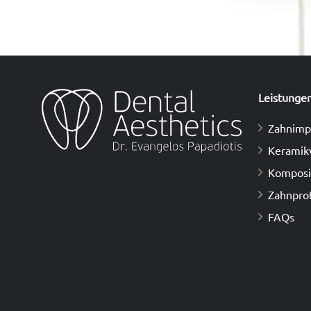
Leistunge
Zahnimp
Keramik
Κomposi
Zahnpro
FAQs