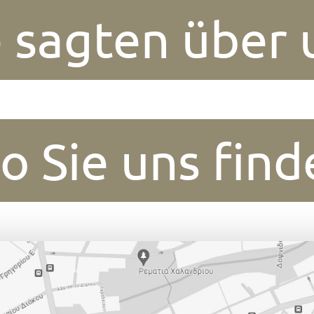
e sagten über 
o Sie uns find