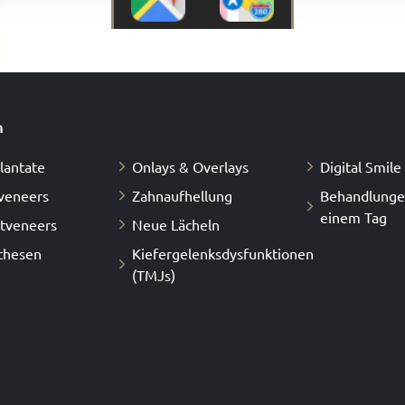
n
lantate
Onlays & Overlays
Digital Smile
veneers
Zahnaufhellung
Behandlunge
einem Tag
tveneers
Neue Lächeln
thesen
Kiefergelenksdysfunktionen
(TMJs)