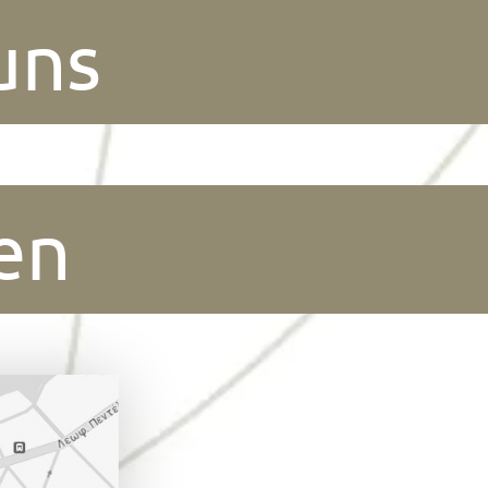
uns
en