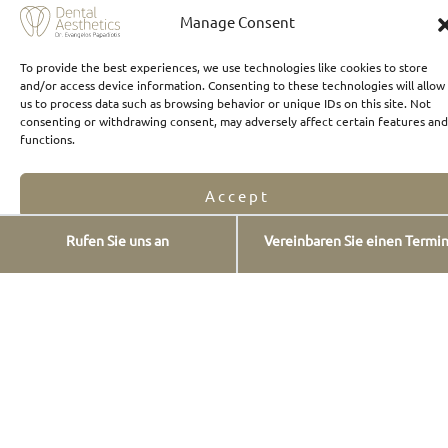
Κompositveneers
Manage Consent
Zahnprothesen
To provide the best experiences, we use technologies like cookies to store
FAQs
and/or access device information. Consenting to these technologies will allow
us to process data such as browsing behavior or unique IDs on this site. Not
Onlays & Overlays
consenting or withdrawing consent, may adversely affect certain features and
Zahnaufhellung
functions.
Neue Lächeln
Accept
Kiefergelenksdysfunktionen (TMJs)
Digital Smile Design
Rufen Sie uns an
Vereinbaren Sie einen Termi
Opt-out preferences
Privacy Statement
Behandlungen an einem Tag
Kontaktinformationen
Agiou Georgiou 12,
Dourou-Platz, Chalandri,
Athen, Griechenland