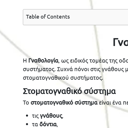
Table of Contents
Γνα
Η
Γναθολογία
, ως ειδικός τομέας της ο
συστήματος. Συχνά πόνοι στις γνάθους
στοματογναθικού συστήματος.
Στοματογναθικό σύστημα
Το
στοματογναθικό σύστημα
είναι ένα π
τις
γνάθους
,
τα
δόντια
,