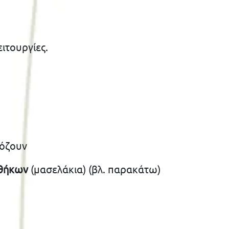
ιτουργίες.
μόζουν
ρθήκων
(μασελάκια) (βλ. παρακάτω)