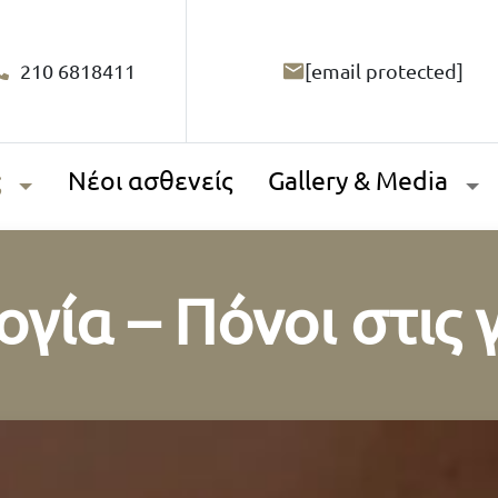
210 6818411
[email protected]
ς
Νέοι ασθενείς
Gallery & Media
γία – Πόνοι στις