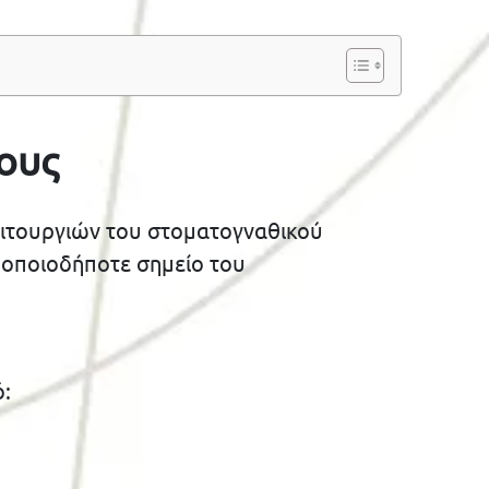
θους
λειτουργιών του στοματογναθικού
 οποιοδήποτε σημείο του
ό: