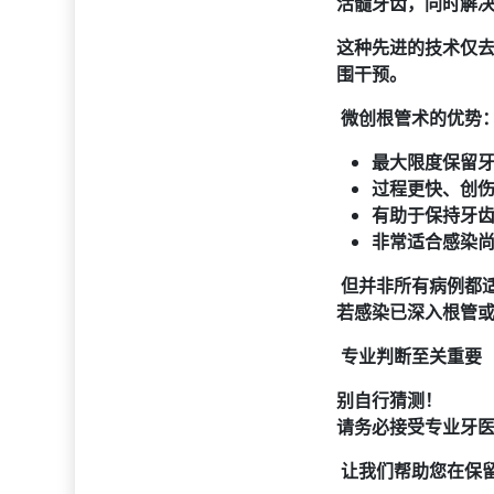
活髓牙齿
，
同时解
这种先进的技术仅去
围干预。
微创根管术的优势
最大限度保留
过程更快、创
有助于保持牙
非常适合感染
但并非所有病例都
若感染已深入根管
专业判断至关重要
别自行猜测！
请务必接受专业牙
让我们帮助您在保