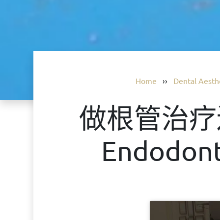
Home
››
Dental Aesth
做根管治疗
Endod