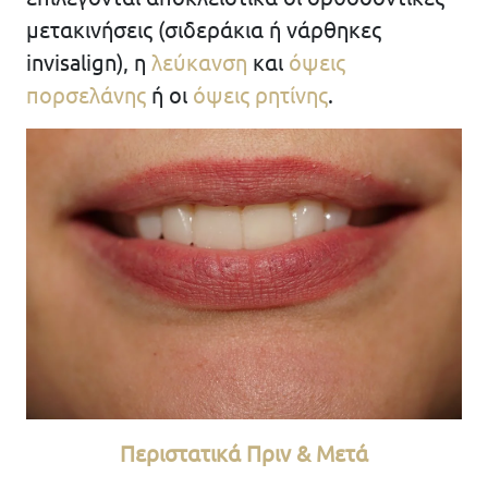
μετακινήσεις (σιδεράκια ή νάρθηκες
invisalign), η
λεύκανση
και
όψεις
πορσελάνης
ή οι
όψεις ρητίνης
.
Περιστατικά Πριν & Μετά