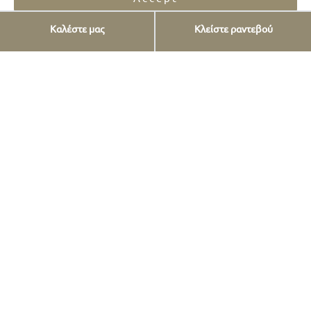
Καλέστε μας
Κλείστε ραντεβού
Opt-out preferences
Privacy Statement
Που θα μας βρείτε