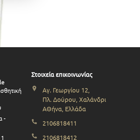
Στοιχεία επικοινωνίας
le
Αγ. Γεωργίου 12,
ισθητική
Πλ. Δούρου, Χαλάνδρι
υ
ΑΘήνα, Ελλάδα
 -
2106818411
2106818412
 1