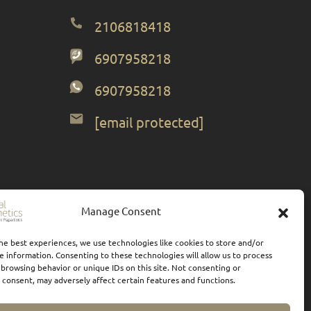
2106818418
6907958218
6907958218
[email protected]
Manage Consent
he best experiences, we use technologies like cookies to store and/or
e information. Consenting to these technologies will allow us to process
 browsing behavior or unique IDs on this site. Not consenting or
Πολιτική Απορρήτου
| Designed by
Forthright
consent, may adversely affect certain features and functions.