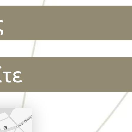
ς
ίτε