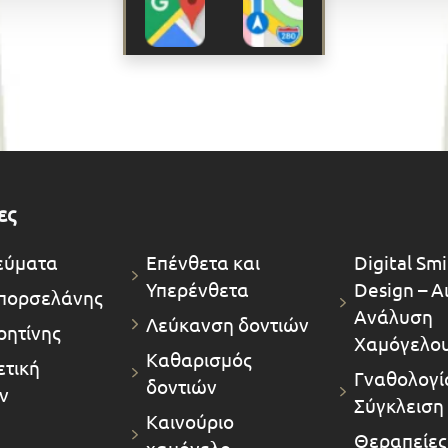
ες
εύματα
Επένθετα και
Digital Smi
Υπερένθετα
Design – Α
πορσελάνης
Ανάλυση
Λεύκανση δοντιών
ρητίνης
Χαμόγελο
Καθαρισμός
τική
Γναθολογία
δοντιών
ν
Σύγκλειση
Καινούριο
Θεραπείες
χαμόγελο