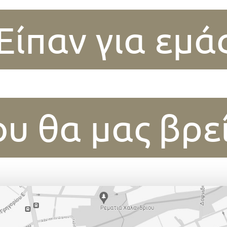
Είπαν για εμά
υ θα μας βρε