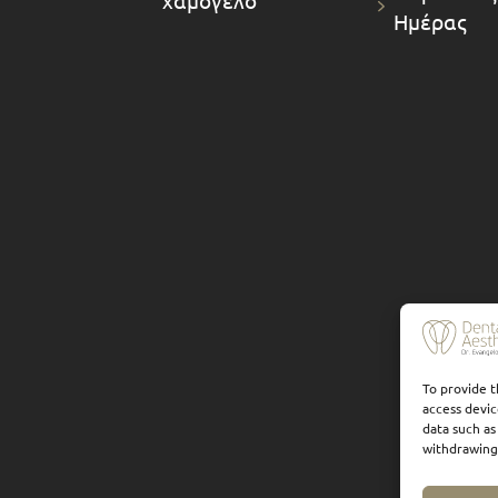
Ημέρας
To provide t
access devic
data such as
withdrawing 