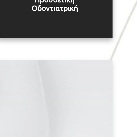
Οδοντιατρική
Κλείστε το