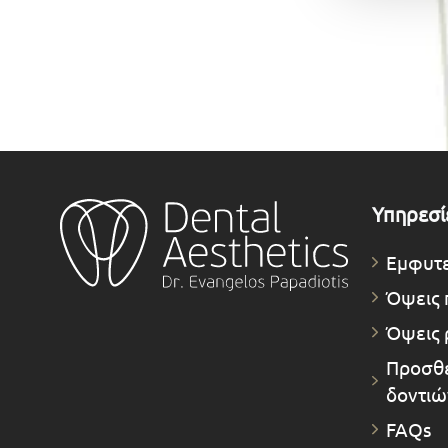
Υπηρεσί
Εμφυτ
Όψεις 
Όψεις 
Προσθε
δοντιώ
FAQs