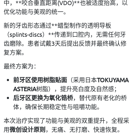
中，**咬合垂直距离(VDO)**也被适度抬高，以
优化功能与美观的统一。
新的牙齿形态通过**蜡型制作的透明导板
（splints-discs）**传递到口腔内，无需任何牙
齿磨除。患者试戴3天后提出反馈并最终确认修
复方案。
最终方案为：
前牙区使用树脂贴面
（采用日本
TOKUYAMA
ASTERIA
树脂），提升亮白度及自然感；
后牙区更换为氧化锆桥
，替代原有老化的桥
体，确保长期稳定性与咀嚼功能。
本次治疗实现了功能与美观的双重提升，全程采
用
微创设计原则
，无痛、无打磨、快速恢复。