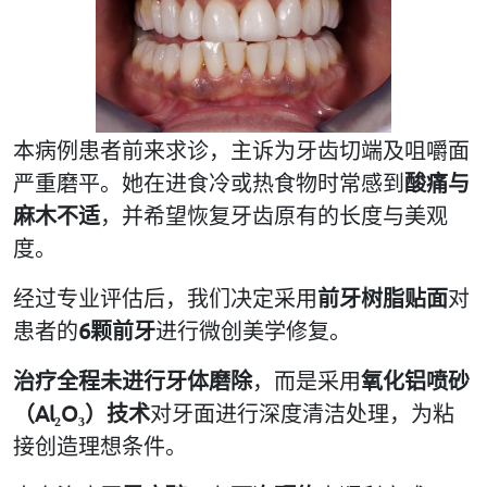
本病例患者前来求诊，主诉为牙齿切端及咀嚼面
严重磨平。她在进食冷或热食物时常感到
酸痛与
麻木不适
，并希望恢复牙齿原有的长度与美观
度。
经过专业评估后，我们决定采用
前牙树脂贴面
对
患者的
6
颗前牙
进行微创美学修复。
治疗全程未进行牙体磨除
，而是采用
氧化铝喷砂
（
Al₂O₃
）技术
对牙面进行深度清洁处理，为粘
接创造理想条件。