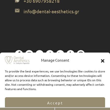
+30 6907958218
info@dental-aesthetics.gr
Manage Consent
隐私政策
| 设计与支持
Forthright
To provide the best experiences, we use technologies like cookies to store
and/or access device information. Consenting to these technologies will
allow us to process data such as browsing behavior or unique IDs on this
site. Not consenting or withdrawing consent, may adversely affect certain
features and functions.
Accept