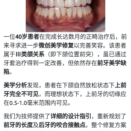
一位
40
岁患者
在完成长达数月的正畸治疗后，前
来寻求进一步
微创美学修复
以完善笑容。该患者
属于
Ⅲ
类颌关系
（即下颌位置前突），虽已通过
牙套治疗得到一定改善，但依然存在
前牙美学缺
陷
。
美学分析
发现，患者在下颌自然放松状态下
上前
牙完全不可见
，而理想状态下，上前牙的切缘应
在0.5-1.0毫米范围内可见。
我们为技师提供了
详细的设计指引
，重新规划了
前牙的长度
及
后牙的咬合接触点
。整个修复方案