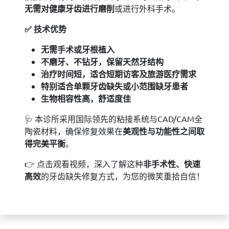
无需对健康牙齿进行磨削
或进行外科手术。
✅
技术优势
无需手术或牙根植入
不磨牙、不钻牙，保留天然牙结构
治疗时间短，适合短期访客及旅游医疗需求
特别适合单颗牙齿缺失或小范围缺牙患者
生物相容性高，舒适度佳
🩺 本诊所采用国际领先的粘接系统与CAD/CAM全
陶瓷材料，确保修复效果在
美观性与功能性之间取
得完美平衡
。
👉 点击观看视频，深入了解这种
非手术性、快速
高效
的牙齿缺失修复方式，为您的微笑重拾自信！