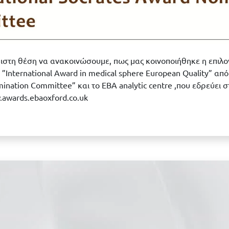
ιστη θέση να ανακοινώσουμε, πως μας κοινοποιήθηκε η επιλογ
”Ιnternational Αward in medical sphere European Quality” από 
ination Committee” και το ΕΒΑ analytic centre ,που εδρεύει 
awards.ebaoxford.co.uk