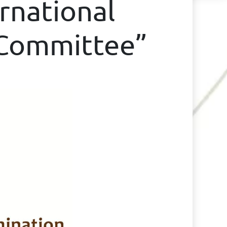
rnational
 Committee”