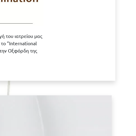
ή του ιατρείου μας
το ”International
στην Οξφόρδη της
Κλείστε το