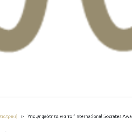
τιατρική
››
Υποψηφιότητα για το ”International Socrates A