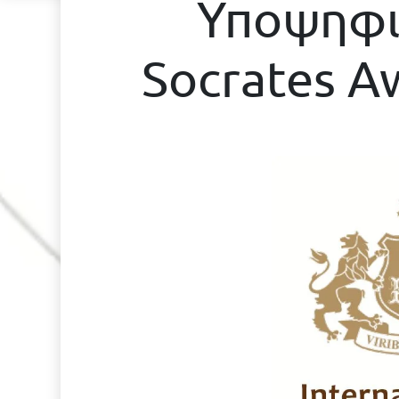
Υποψηφιό
Socrates A