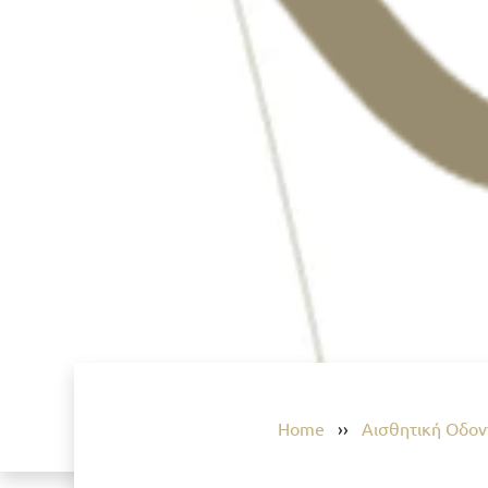
Home
››
Αισθητική Οδον