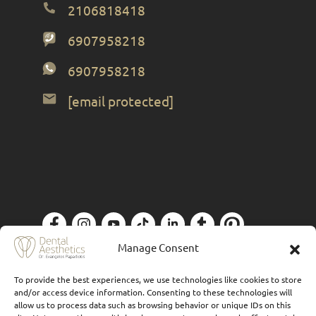
2106818418
6907958218
6907958218
[email protected]
Manage Consent
Πολιτική Απορρήτου
| Designed by
Forthright
To provide the best experiences, we use technologies like cookies to store
and/or access device information. Consenting to these technologies will
allow us to process data such as browsing behavior or unique IDs on this