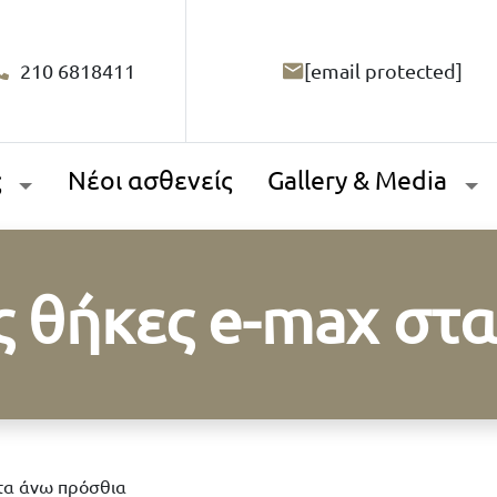
210 6818411
[email protected]
ς
Νέοι ασθενείς
Gallery & Media
 θήκες e-max στ
τα άνω πρόσθια