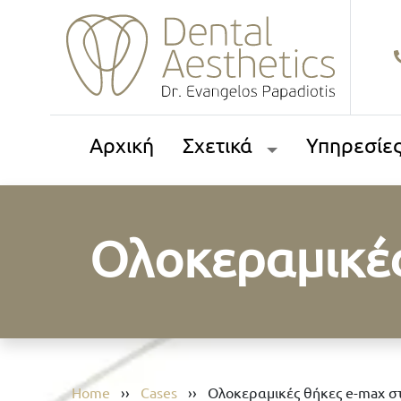
Αρχική
Σχετικά
Υπηρεσίε
Ολοκεραμικές
Home
››
Cases
››
Ολοκεραμικές θήκες e-max σ