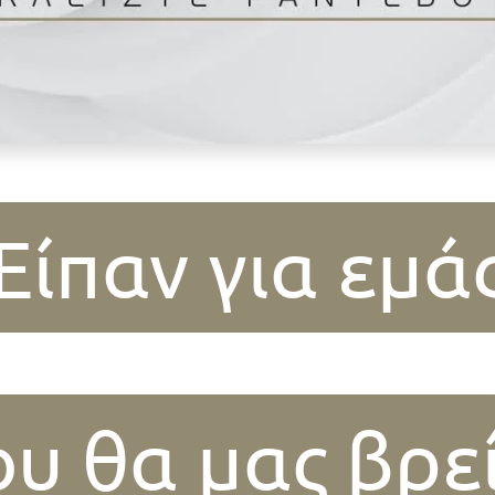
Είπαν για εμά
υ θα μας βρε