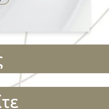
ς
ίτε