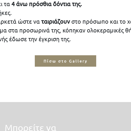
ι τα
4 άνω πρόσθια δόντια της.
κες.
αρκετά ώστε να
ταιριάζουν
στο πρόσωπο και το χ
μα στα προσωρινά της, κόπηκαν ολοκεραμικές θή
νής έδωσε την έγκριση της.
Πίσω στο Gallery
Mπορείτε να