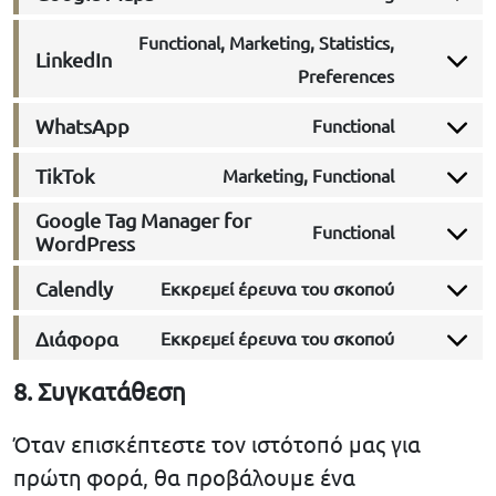
Consent 
Functional, Marketing, Statistics,
LinkedIn
Consent 
Preferences
WhatsApp
Functional
Consent 
TikTok
Marketing, Functional
Consent 
Google Tag Manager for
Functional
WordPress
Consent 
Calendly
Εκκρεμεί έρευνα του σκοπού
Consent 
Διάφορα
Εκκρεμεί έρευνα του σκοπού
Consent 
8. Συγκατάθεση
Όταν επισκέπτεστε τον ιστότοπό μας για
πρώτη φορά, θα προβάλουμε ένα