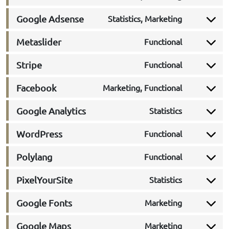
Consent 
Google Adsense
Statistics, Marketing
Consent 
Metaslider
Functional
Consent 
Stripe
Functional
Consent 
Facebook
Marketing, Functional
Consent 
Google Analytics
Statistics
Consent 
WordPress
Functional
Consent 
Polylang
Functional
Consent 
PixelYourSite
Statistics
Consent 
Google Fonts
Marketing
Consent 
Google Maps
Marketing