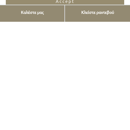
Accept
Καλέστε μας
Κλείστε ραντεβού
Opt-out preferences
Privacy Statement
Πατήστε εδώ