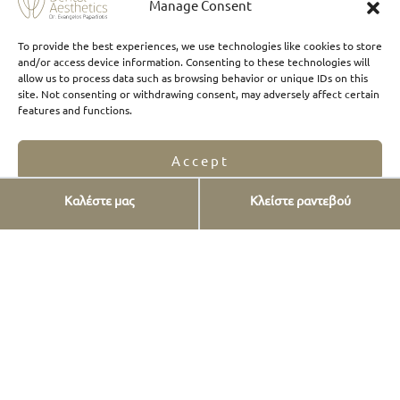
Επένθετα και Υπερένθετα
Manage Consent
Λεύκανση δοντιών
To provide the best experiences, we use technologies like cookies to store
and/or access device information. Consenting to these technologies will
Καθαρισμός δοντιών
allow us to process data such as browsing behavior or unique IDs on this
site. Not consenting or withdrawing consent, may adversely affect certain
Καινούριο χαμόγελο
features and functions.
Digital Smile Design – Αισθητική
Ανάλυση Χαμόγελου
Accept
Γναθολογία - Σύγκλειση
Καλέστε μας
Κλείστε ραντεβού
Opt-out preferences
Privacy Statement
Θεραπείες 1 Ημέρας
Στοιχεία επικοινωνίας
Αγ. Γεωργίου 12,
Πλ. Δούρου, Χαλάνδρι
ΑΘήνα, Ελλάδα
2106818411