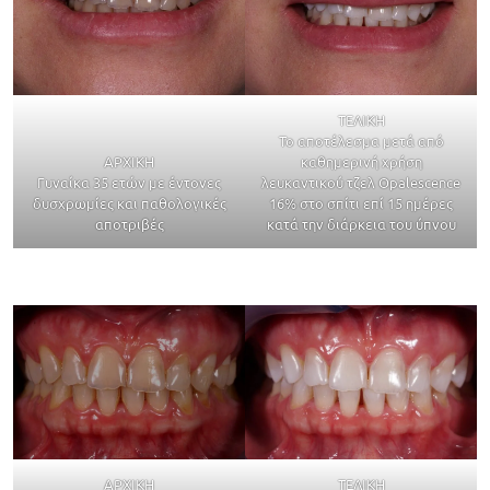
ΤΕΛΙΚΗ
Το αποτέλεσμα μετά από
ΑΡΧΙΚΗ
καθημερινή χρήση
Γυναίκα 35 ετών με έντονες
λευκαντικού τζελ Opalescence
δυσχρωμίες και παθολογικές
16% στο σπίτι επί 15 ημέρες
αποτριβές
κατά την διάρκεια του ύπνου
ΑΡΧΙΚΗ
ΤΕΛΙΚΗ