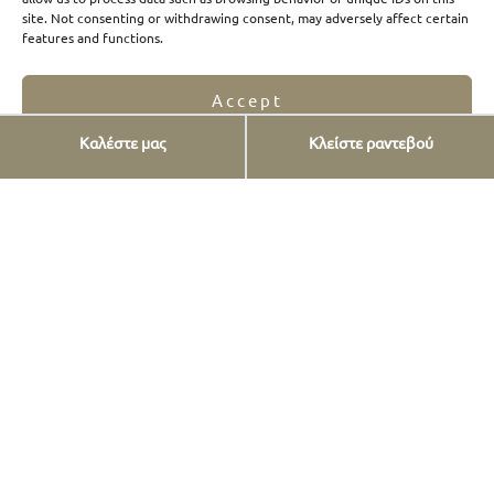
site. Not consenting or withdrawing consent, may adversely affect certain
features and functions.
Accept
Καλέστε μας
Κλείστε ραντεβού
Opt-out preferences
Privacy Statement
Υπηρεσίες
Εμφυτεύματα
Όψεις πορσελάνης
Όψεις ρητίνης
Προσθετική δοντιών
FAQs