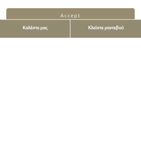
Accept
Καλέστε μας
Κλείστε ραντεβού
Opt-out preferences
Privacy Statement
Υπηρεσίες
Εμφυτεύματα
Όψεις πορσελάνης
Όψεις ρητίνης
Προσθετική δοντιών
FAQs
Επένθετα και Υπερένθετα