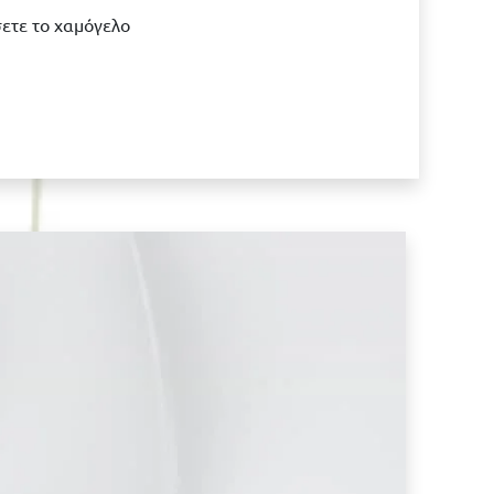
σετε το χαμόγελο
Κλείστε το