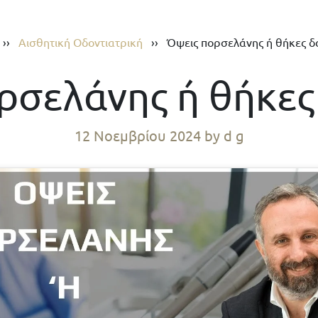
››
Αισθητική Οδοντιατρική
››
Όψεις πορσελάνης ή θήκες δ
ρσελάνης ή θήκες
12 Νοεμβρίου 2024
by d g