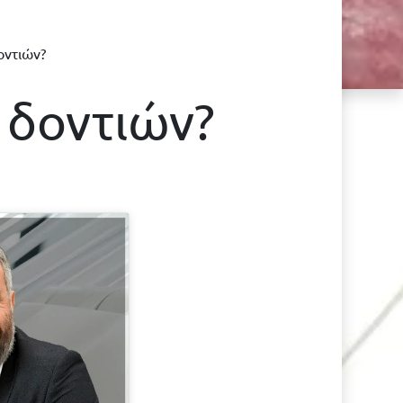
οντιών?
 δοντιών?