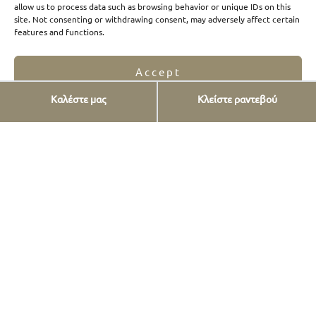
Είπαν για εμάς
allow us to process data such as browsing behavior or unique IDs on this
site. Not consenting or withdrawing consent, may adversely affect certain
features and functions.
Accept
Καλέστε μας
Κλείστε ραντεβού
Που θα μας βρείτε
Opt-out preferences
Privacy Statement