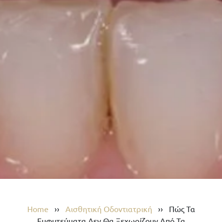
Home
››
Αισθητική Οδοντιατρική
››
Πώς Τα
Εμφυτεύματα Δεν Θα Ξεχωρίζουν Από Τα