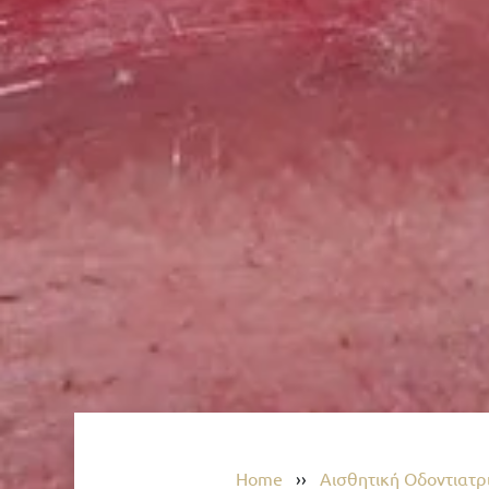
Home
››
Αισθητική Οδοντιατρ