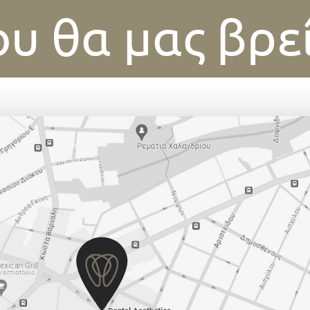
υ θα μας βρε