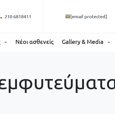
210 6818411
[email protected]
ς
Νέοι ασθενείς
Gallery & Media
εμφυτεύματ