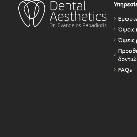
Υπηρεσί
Εμφυτ
Όψεις 
Όψεις 
Προσθε
δοντιώ
FAQs