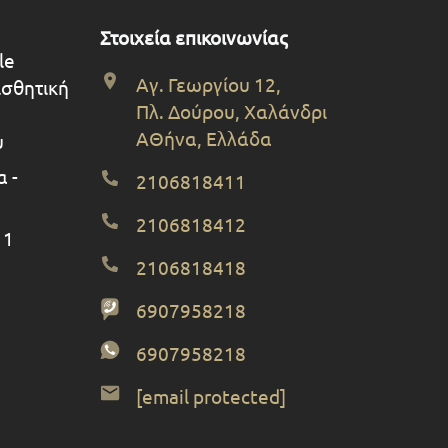
Στοιχεία επικοινωνίας
le
Αγ. Γεωργίου 12,
ισθητική
Πλ. Δούρου, Χαλάνδρι
ΑΘήνα, Ελλάδα
υ
 -
2106818411
2106818412
 1
2106818418
6907958218
6907958218
[email protected]