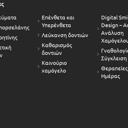
ες
εύματα
Επένθετα και
Digital Smi
Υπερένθετα
Design – Α
πορσελάνης
Ανάλυση
Λεύκανση δοντιών
ρητίνης
Χαμόγελο
Καθαρισμός
τική
Γναθολογία
δοντιών
ν
Σύγκλειση
Καινούριο
Θεραπείες
χαμόγελο
Ημέρας