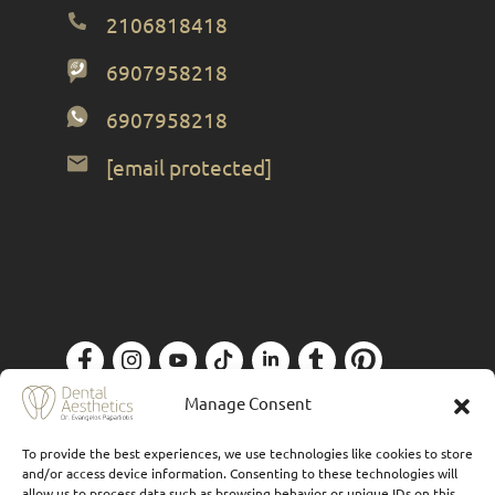
2106818418
6907958218
6907958218
[email protected]
Πολιτική Απορρήτου
| Designed by
Forthright
Manage Consent
To provide the best experiences, we use technologies like cookies to store
and/or access device information. Consenting to these technologies will
allow us to process data such as browsing behavior or unique IDs on this