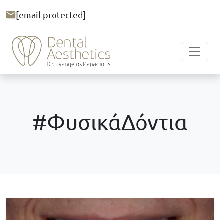
[email protected]
#ΦυσικάΔόντια