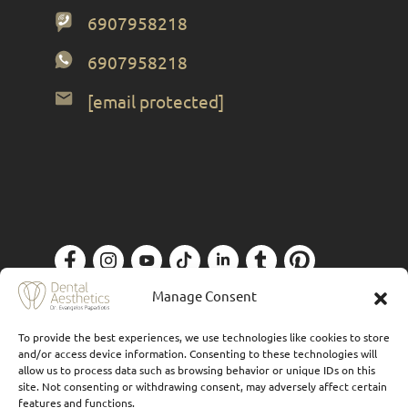
6907958218
6907958218
[email protected]
Πολιτική Απορρήτου
| Designed by
Forthright
Manage Consent
To provide the best experiences, we use technologies like cookies to store
and/or access device information. Consenting to these technologies will
allow us to process data such as browsing behavior or unique IDs on this
site. Not consenting or withdrawing consent, may adversely affect certain
features and functions.