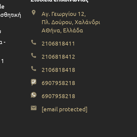
le
Αγ. Γεωργίου 12,
ισθητική
Πλ. Δούρου, Χαλάνδρι
ΑΘήνα, Ελλάδα
υ
 -
2106818411
2106818412
 1
2106818418
6907958218
6907958218
[email protected]