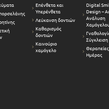
εύματα
Επένθετα και
Digital Smi
Υπερένθετα
Design – Α
πορσελάνης
Ανάλυση
Λεύκανση δοντιών
ρητίνης
Χαμόγελο
Καθαρισμός
τική
Γναθολογία
δοντιών
ν
Σύγκλειση
Καινούριο
Θεραπείες
χαμόγελο
Ημέρας