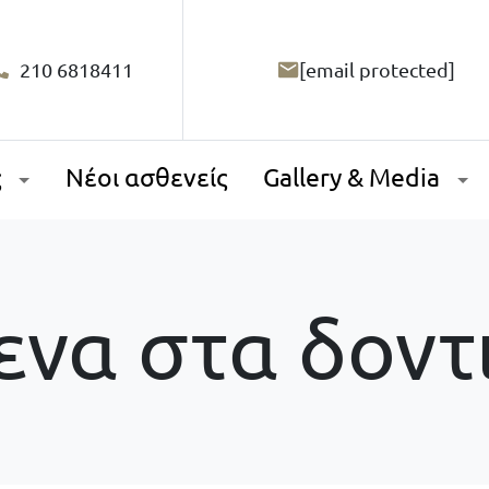
210 6818411
[email protected]
ς
Νέοι ασθενείς
Gallery & Media
ενα στα δοντ