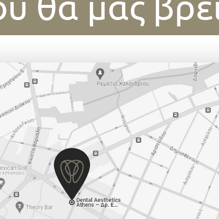
υ θα μας βρε