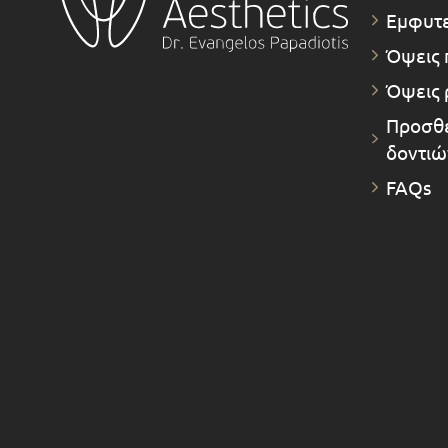
Εμφυτ
Όψεις 
Όψεις 
Προσθε
δοντιώ
FAQs