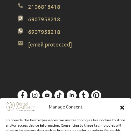
2106818418
6907958218
6907958218
[email protected]
Πολιτική Απορρήτου
| Designed by
Forthright
Manage Consent
To provide the best experiences, we use technologies like cookies to store
and/or access device information. Consenting to these technologies will
allow us to process data such as browsing behavior or unique IDs on this