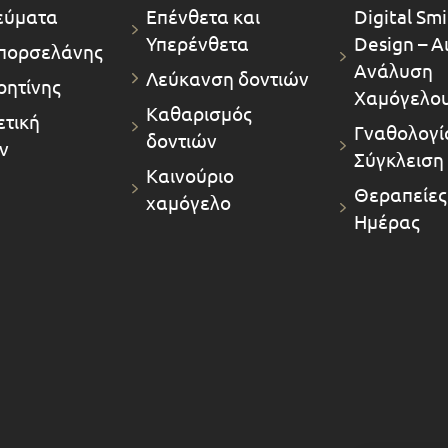
εύματα
Επένθετα και
Digital Smi
Υπερένθετα
Design – Α
πορσελάνης
Ανάλυση
Λεύκανση δοντιών
ρητίνης
Χαμόγελο
Καθαρισμός
τική
Γναθολογία
δοντιών
ν
Σύγκλειση
Καινούριο
Θεραπείες
χαμόγελο
Ημέρας