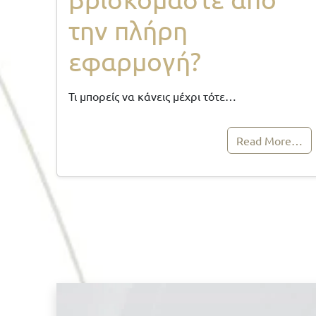
την πλήρη
εφαρμογή?
Τι μπορείς να κάνεις μέχρι τότε…
Read More…