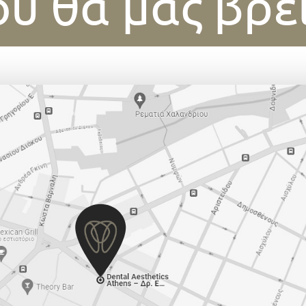
υ θα μας βρε