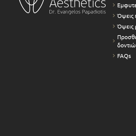
Εμφυτ
Όψεις 
Όψεις 
Προσθε
δοντιώ
FAQs