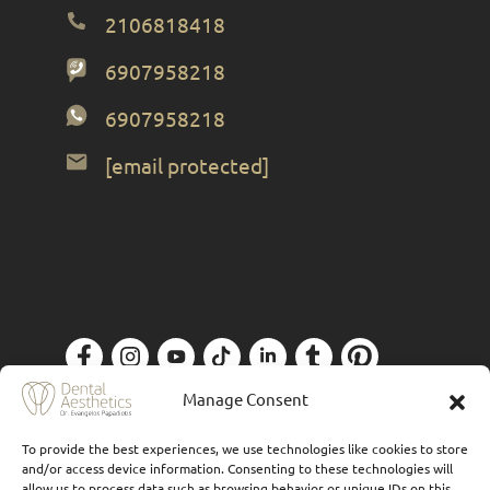
2106818418
6907958218
6907958218
[email protected]
Πολιτική Απορρήτου
| Designed by
Forthright
Manage Consent
To provide the best experiences, we use technologies like cookies to store
and/or access device information. Consenting to these technologies will
allow us to process data such as browsing behavior or unique IDs on this